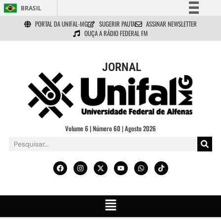
BRASIL
PORTAL DA UNIFAL-MG
SUGERIR PAUTA
ASSINAR NEWSLETTER
Simplifique!
OUÇA A RÁDIO FEDERAL FM
Comunica BR
Participe
JORNAL
Acesso à informação
Legislação
Canais
Volume 6 | Número 60 | Agosto 2026