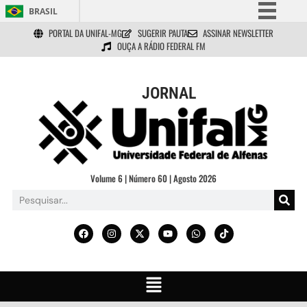
BRASIL
PORTAL DA UNIFAL-MG
SUGERIR PAUTA
ASSINAR NEWSLETTER
Simplifique!
OUÇA A RÁDIO FEDERAL FM
Comunica BR
Participe
JORNAL
Acesso à informação
Legislação
Canais
Volume 6 | Número 60 | Agosto 2026