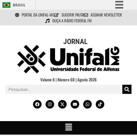
BRASIL
PORTAL DA UNIFAL-MG
SUGERIR PAUTA
ASSINAR NEWSLETTER
Simplifique!
OUÇA A RÁDIO FEDERAL FM
Comunica BR
Participe
JORNAL
Acesso à informação
Legislação
Canais
Volume 6 | Número 60 | Agosto 2026