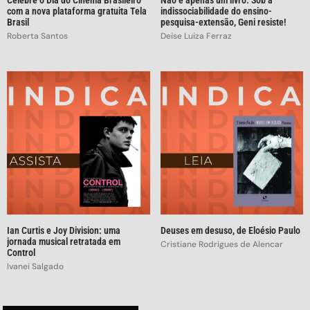
Celebre o Dia do Cinema Brasileiro
Não é apenas um livro: Sob a
com a nova plataforma gratuita Tela
indissociabilidade do ensino-
Brasil
pesquisa-extensão, Geni resiste!
Roberta Santos
Deise Luiza Ferraz
Ian Curtis e Joy Division: uma
Deuses em desuso, de Eloésio Paulo
jornada musical retratada em
Cristiane Rodrigues de Alencar
Control
Ivanei Salgado