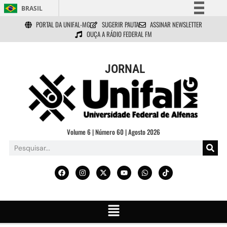
BRASIL
PORTAL DA UNIFAL-MG
SUGERIR PAUTA
ASSINAR NEWSLETTER
Simplifique!
OUÇA A RÁDIO FEDERAL FM
Comunica BR
Participe
JORNAL
Acesso à informação
Legislação
Canais
Volume 6 | Número 60 | Agosto 2026