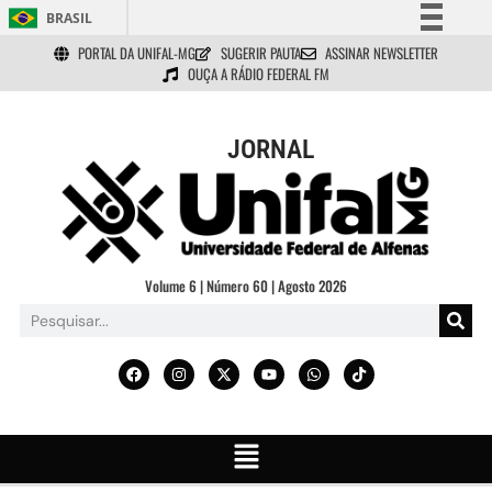
BRASIL
PORTAL DA UNIFAL-MG
SUGERIR PAUTA
ASSINAR NEWSLETTER
Simplifique!
OUÇA A RÁDIO FEDERAL FM
Comunica BR
Participe
JORNAL
Acesso à informação
Legislação
Canais
Volume 6 | Número 60 | Agosto 2026