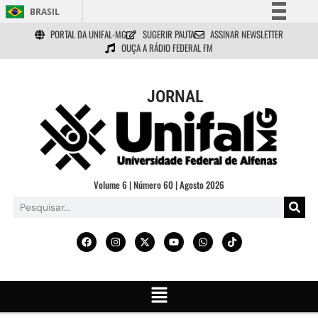
BRASIL
PORTAL DA UNIFAL-MG
SUGERIR PAUTA
ASSINAR NEWSLETTER
Simplifique!
OUÇA A RÁDIO FEDERAL FM
Comunica BR
Participe
JORNAL
Acesso à informação
Legislação
Canais
Volume 6 | Número 60 | Agosto 2026