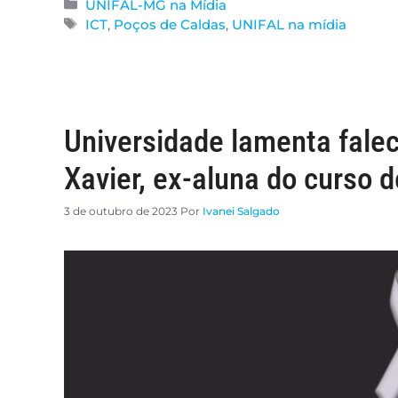
UNIFAL-MG na Mídia
ICT
,
Poços de Caldas
,
UNIFAL na mídia
Universidade lamenta falec
Xavier, ex-aluna do curso
3 de outubro de 2023
Por
Ivanei Salgado