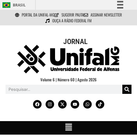
BRASIL
PORTAL DA UNIFAL-MG
SUGERIR PAUTA
ASSINAR NEWSLETTER
Simplifique!
OUÇA A RÁDIO FEDERAL FM
Comunica BR
Participe
JORNAL
Acesso à informação
Legislação
Canais
Volume 6 | Número 60 | Agosto 2026