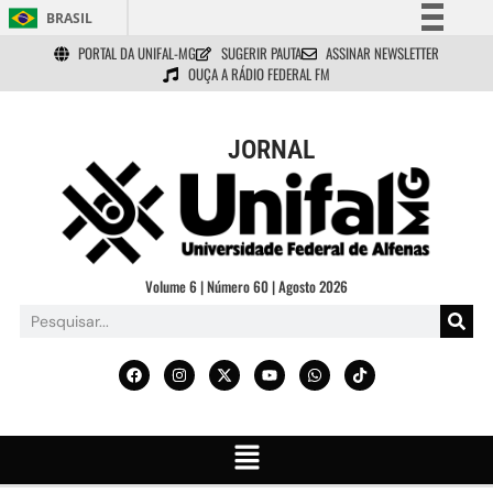
BRASIL
PORTAL DA UNIFAL-MG
SUGERIR PAUTA
ASSINAR NEWSLETTER
Simplifique!
OUÇA A RÁDIO FEDERAL FM
Comunica BR
Participe
JORNAL
Acesso à informação
Legislação
Canais
Volume 6 | Número 60 | Agosto 2026