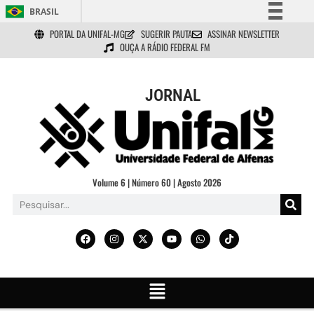
BRASIL
PORTAL DA UNIFAL-MG
SUGERIR PAUTA
ASSINAR NEWSLETTER
Simplifique!
OUÇA A RÁDIO FEDERAL FM
Comunica BR
Participe
JORNAL
Acesso à informação
Legislação
Canais
Volume 6 | Número 60 | Agosto 2026