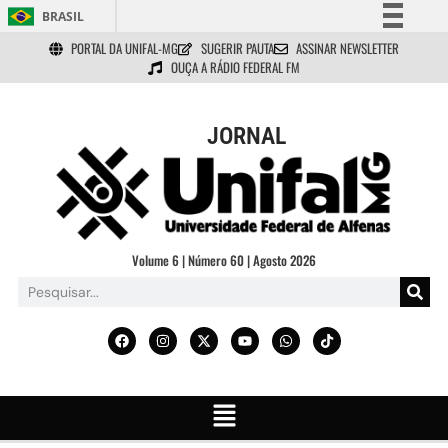
BRASIL
PORTAL DA UNIFAL-MG
SUGERIR PAUTA
ASSINAR NEWSLETTER
Simplifique!
OUÇA A RÁDIO FEDERAL FM
Comunica BR
Participe
JORNAL
Acesso à informação
Legislação
Canais
Volume 6 | Número 60 | Agosto 2026