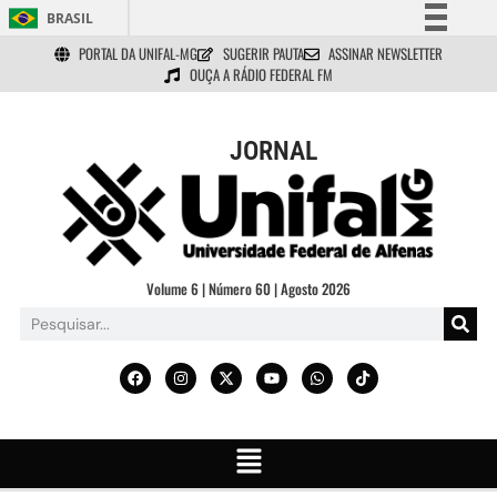
BRASIL
PORTAL DA UNIFAL-MG
SUGERIR PAUTA
ASSINAR NEWSLETTER
Simplifique!
OUÇA A RÁDIO FEDERAL FM
Comunica BR
Participe
JORNAL
Acesso à informação
Legislação
Canais
Volume 6 | Número 60 | Agosto 2026