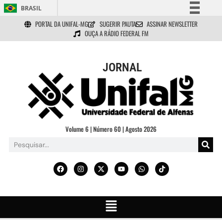
BRASIL
PORTAL DA UNIFAL-MG
SUGERIR PAUTA
ASSINAR NEWSLETTER
Simplifique!
OUÇA A RÁDIO FEDERAL FM
Comunica BR
Participe
JORNAL
Acesso à informação
Legislação
Canais
Volume 6 | Número 60 | Agosto 2026