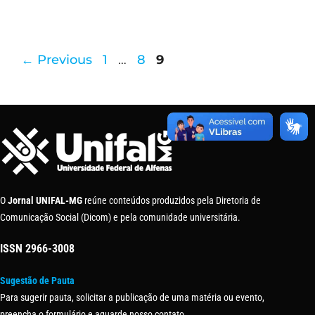
←
Previous
1
…
8
9
O
Jornal UNIFAL-MG
reúne conteúdos produzidos pela Diretoria de
Comunicação Social (Dicom) e pela comunidade universitária.
ISSN
2966-3008
Sugestão de Pauta
Para sugerir pauta, solicitar a publicação de uma matéria ou evento,
preencha o formulário e aguarde nosso contato.