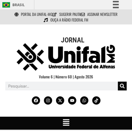
BRASIL
PORTAL DA UNIFAL-MG
SUGERIR PAUTA
ASSINAR NEWSLETTER
Simplifique!
OUÇA A RÁDIO FEDERAL FM
Comunica BR
Participe
JORNAL
Acesso à informação
Legislação
Canais
Volume 6 | Número 60 | Agosto 2026