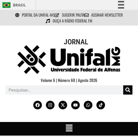
BRASIL
PORTAL DA UNIFAL-MG
SUGERIR PAUTA
ASSINAR NEWSLETTER
Simplifique!
OUÇA A RÁDIO FEDERAL FM
Comunica BR
Participe
JORNAL
Acesso à informação
Legislação
Canais
Volume 6 | Número 60 | Agosto 2026