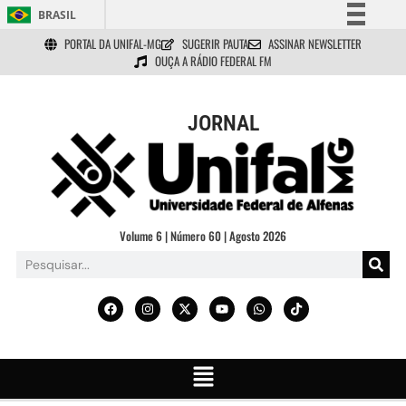
BRASIL
PORTAL DA UNIFAL-MG
SUGERIR PAUTA
ASSINAR NEWSLETTER
Simplifique!
OUÇA A RÁDIO FEDERAL FM
Comunica BR
Participe
JORNAL
Acesso à informação
Legislação
Canais
Volume 6 | Número 60 | Agosto 2026