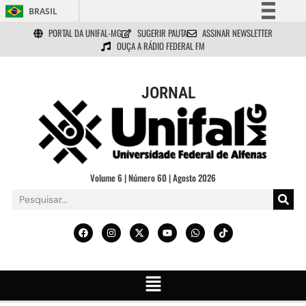
BRASIL
PORTAL DA UNIFAL-MG
SUGERIR PAUTA
ASSINAR NEWSLETTER
Simplifique!
OUÇA A RÁDIO FEDERAL FM
Comunica BR
Participe
JORNAL
Acesso à informação
Legislação
Canais
Volume 6 | Número 60 | Agosto 2026