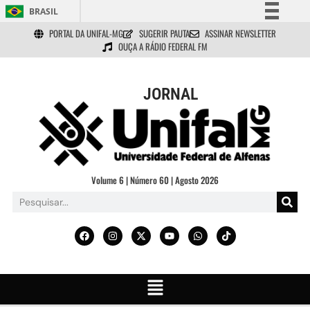
BRASIL
PORTAL DA UNIFAL-MG
SUGERIR PAUTA
ASSINAR NEWSLETTER
Simplifique!
OUÇA A RÁDIO FEDERAL FM
Comunica BR
Participe
JORNAL
Acesso à informação
Legislação
Canais
Volume 6 | Número 60 | Agosto 2026