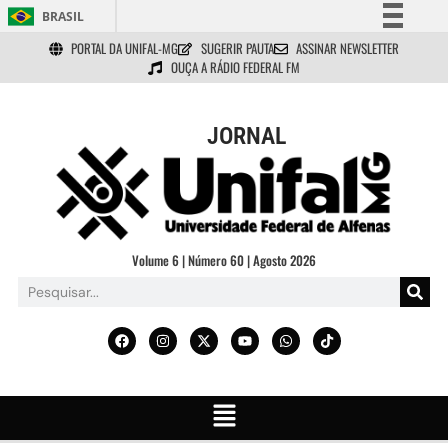
BRASIL
PORTAL DA UNIFAL-MG
SUGERIR PAUTA
ASSINAR NEWSLETTER
Simplifique!
OUÇA A RÁDIO FEDERAL FM
Comunica BR
Participe
JORNAL
Acesso à informação
Legislação
Canais
Volume 6 | Número 60 | Agosto 2026