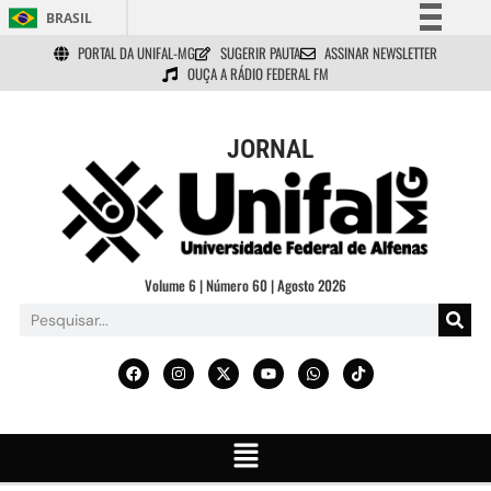
BRASIL
PORTAL DA UNIFAL-MG
SUGERIR PAUTA
ASSINAR NEWSLETTER
Simplifique!
OUÇA A RÁDIO FEDERAL FM
Comunica BR
Participe
JORNAL
Acesso à informação
Legislação
Canais
Volume 6 | Número 60 | Agosto 2026