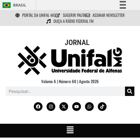
BRASIL
PORTAL DA UNIFAL-MG
SUGERIR PAUTA
ASSINAR NEWSLETTER
Simplifique!
OUÇA A RÁDIO FEDERAL FM
Comunica BR
Participe
JORNAL
Acesso à informação
Legislação
Canais
Volume 6 | Número 60 | Agosto 2026