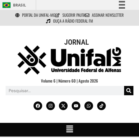
BRASIL
PORTAL DA UNIFAL-MG
SUGERIR PAUTA
ASSINAR NEWSLETTER
Simplifique!
OUÇA A RÁDIO FEDERAL FM
Comunica BR
Participe
JORNAL
Acesso à informação
Legislação
Canais
Volume 6 | Número 60 | Agosto 2026