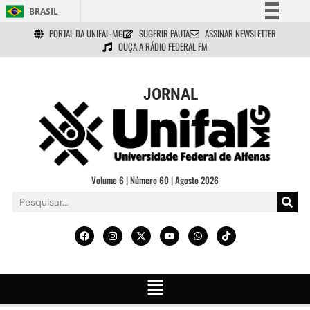
BRASIL
PORTAL DA UNIFAL-MG
SUGERIR PAUTA
ASSINAR NEWSLETTER
Simplifique!
OUÇA A RÁDIO FEDERAL FM
Comunica BR
Participe
JORNAL
Acesso à informação
Legislação
Canais
Volume 6 | Número 60 | Agosto 2026