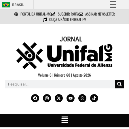
BRASIL
PORTAL DA UNIFAL-MG
SUGERIR PAUTA
ASSINAR NEWSLETTER
Simplifique!
OUÇA A RÁDIO FEDERAL FM
Comunica BR
Participe
JORNAL
Acesso à informação
Legislação
Canais
Volume 6 | Número 60 | Agosto 2026