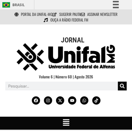
BRASIL
PORTAL DA UNIFAL-MG
SUGERIR PAUTA
ASSINAR NEWSLETTER
Simplifique!
OUÇA A RÁDIO FEDERAL FM
Comunica BR
Participe
JORNAL
Acesso à informação
Legislação
Canais
Volume 6 | Número 60 | Agosto 2026