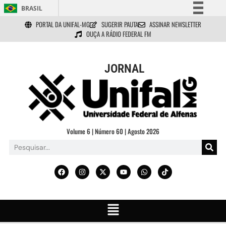
BRASIL
PORTAL DA UNIFAL-MG
SUGERIR PAUTA
ASSINAR NEWSLETTER
Simplifique!
OUÇA A RÁDIO FEDERAL FM
Comunica BR
Participe
JORNAL
Acesso à informação
Legislação
Canais
Volume 6 | Número 60 | Agosto 2026