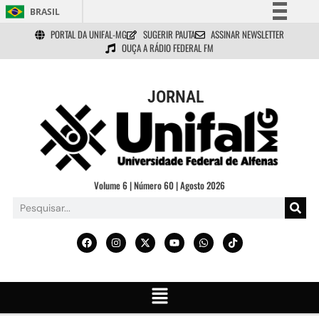
BRASIL
PORTAL DA UNIFAL-MG
SUGERIR PAUTA
ASSINAR NEWSLETTER
Simplifique!
OUÇA A RÁDIO FEDERAL FM
Comunica BR
Participe
JORNAL
Acesso à informação
Legislação
Canais
Volume 6 | Número 60 | Agosto 2026