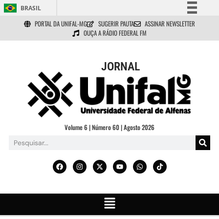
BRASIL
PORTAL DA UNIFAL-MG
SUGERIR PAUTA
ASSINAR NEWSLETTER
Simplifique!
OUÇA A RÁDIO FEDERAL FM
Comunica BR
Participe
JORNAL
Acesso à informação
Legislação
Canais
Volume 6 | Número 60 | Agosto 2026