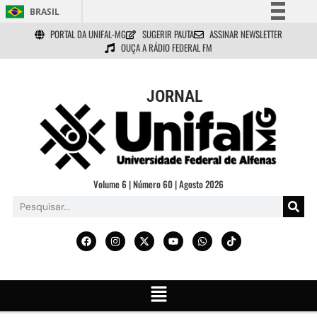
BRASIL
PORTAL DA UNIFAL-MG
SUGERIR PAUTA
ASSINAR NEWSLETTER
Simplifique!
OUÇA A RÁDIO FEDERAL FM
Comunica BR
Participe
JORNAL
Acesso à informação
Legislação
Canais
Volume 6 | Número 60 | Agosto 2026