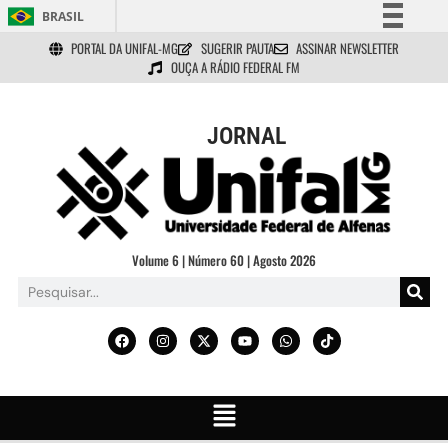
BRASIL
PORTAL DA UNIFAL-MG
SUGERIR PAUTA
ASSINAR NEWSLETTER
Simplifique!
OUÇA A RÁDIO FEDERAL FM
Comunica BR
Participe
JORNAL
Acesso à informação
Legislação
Canais
Volume 6 | Número 60 | Agosto 2026