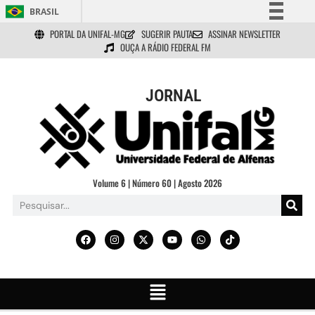
BRASIL
PORTAL DA UNIFAL-MG
SUGERIR PAUTA
ASSINAR NEWSLETTER
Simplifique!
OUÇA A RÁDIO FEDERAL FM
Comunica BR
Participe
JORNAL
Acesso à informação
Legislação
Canais
Volume 6 | Número 60 | Agosto 2026