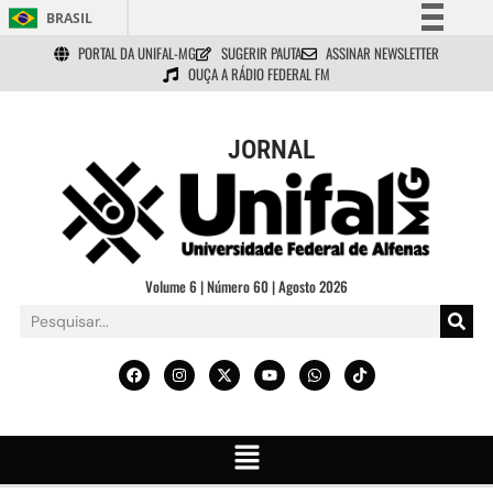
BRASIL
PORTAL DA UNIFAL-MG
SUGERIR PAUTA
ASSINAR NEWSLETTER
Simplifique!
OUÇA A RÁDIO FEDERAL FM
Comunica BR
Participe
JORNAL
Acesso à informação
Legislação
Canais
Volume 6 | Número 60 | Agosto 2026