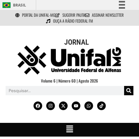
BRASIL
PORTAL DA UNIFAL-MG
SUGERIR PAUTA
ASSINAR NEWSLETTER
Simplifique!
OUÇA A RÁDIO FEDERAL FM
Comunica BR
Participe
JORNAL
Acesso à informação
Legislação
Canais
Volume 6 | Número 60 | Agosto 2026