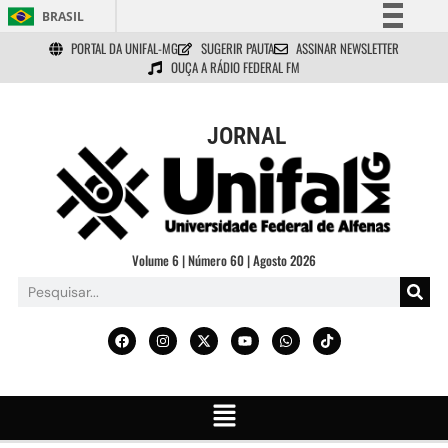
BRASIL
PORTAL DA UNIFAL-MG
SUGERIR PAUTA
ASSINAR NEWSLETTER
Simplifique!
OUÇA A RÁDIO FEDERAL FM
Comunica BR
Participe
JORNAL
Acesso à informação
Legislação
Canais
Volume 6 | Número 60 | Agosto 2026