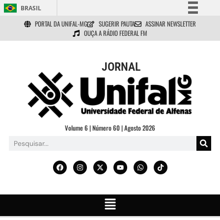
BRASIL
PORTAL DA UNIFAL-MG
SUGERIR PAUTA
ASSINAR NEWSLETTER
Simplifique!
OUÇA A RÁDIO FEDERAL FM
Comunica BR
Participe
JORNAL
Acesso à informação
Legislação
Canais
Volume 6 | Número 60 | Agosto 2026