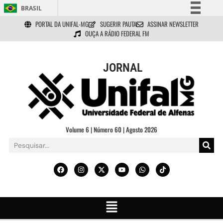
BRASIL
PORTAL DA UNIFAL-MG
SUGERIR PAUTA
ASSINAR NEWSLETTER
Simplifique!
OUÇA A RÁDIO FEDERAL FM
Comunica BR
Participe
JORNAL
Acesso à informação
Legislação
Canais
Volume 6 | Número 60 | Agosto 2026