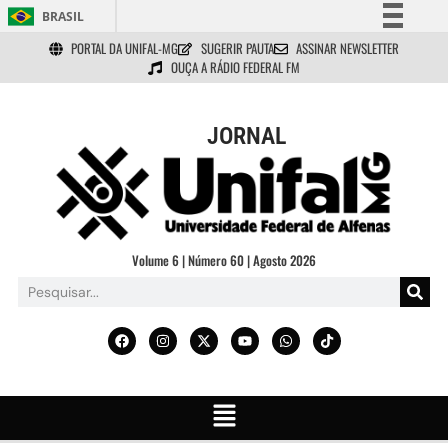
BRASIL
PORTAL DA UNIFAL-MG
SUGERIR PAUTA
ASSINAR NEWSLETTER
Simplifique!
OUÇA A RÁDIO FEDERAL FM
Comunica BR
Participe
JORNAL
Acesso à informação
Legislação
Canais
Volume 6 | Número 60 | Agosto 2026