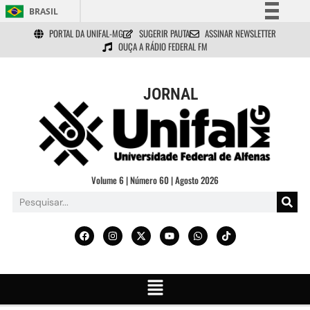
BRASIL
PORTAL DA UNIFAL-MG
SUGERIR PAUTA
ASSINAR NEWSLETTER
Simplifique!
OUÇA A RÁDIO FEDERAL FM
Comunica BR
Participe
JORNAL
Acesso à informação
Legislação
Canais
Volume 6 | Número 60 | Agosto 2026