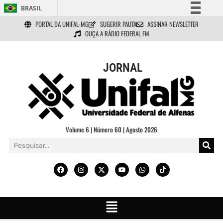
BRASIL
PORTAL DA UNIFAL-MG
SUGERIR PAUTA
ASSINAR NEWSLETTER
Simplifique!
OUÇA A RÁDIO FEDERAL FM
Comunica BR
Participe
JORNAL
Acesso à informação
Legislação
Canais
Volume 6 | Número 60 | Agosto 2026