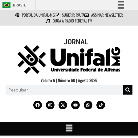
BRASIL
PORTAL DA UNIFAL-MG
SUGERIR PAUTA
ASSINAR NEWSLETTER
Simplifique!
OUÇA A RÁDIO FEDERAL FM
Comunica BR
Participe
JORNAL
Acesso à informação
Legislação
Canais
Volume 6 | Número 60 | Agosto 2026