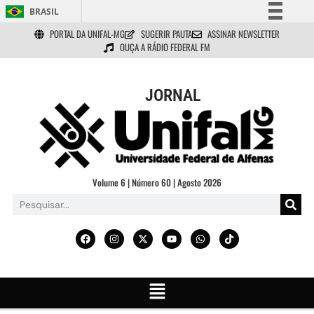
BRASIL
PORTAL DA UNIFAL-MG
SUGERIR PAUTA
ASSINAR NEWSLETTER
Simplifique!
OUÇA A RÁDIO FEDERAL FM
Comunica BR
Participe
JORNAL
Acesso à informação
Legislação
Canais
Volume 6 | Número 60 | Agosto 2026