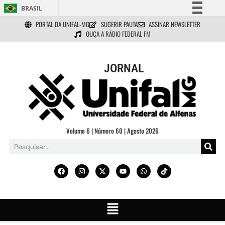
BRASIL
PORTAL DA UNIFAL-MG
SUGERIR PAUTA
ASSINAR NEWSLETTER
Simplifique!
OUÇA A RÁDIO FEDERAL FM
Comunica BR
Participe
JORNAL
Acesso à informação
Legislação
Canais
Volume 6 | Número 60 | Agosto 2026