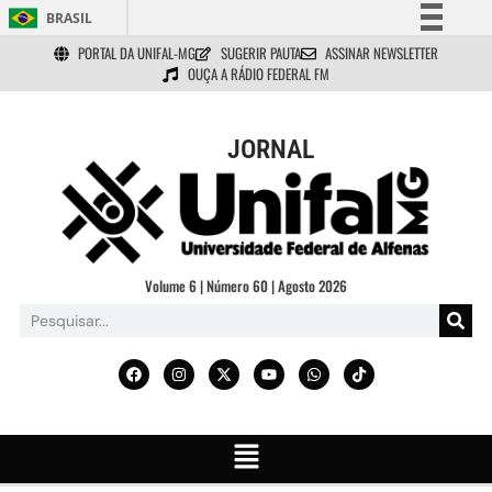
BRASIL
PORTAL DA UNIFAL-MG
SUGERIR PAUTA
ASSINAR NEWSLETTER
Simplifique!
OUÇA A RÁDIO FEDERAL FM
Comunica BR
Participe
JORNAL
Acesso à informação
Legislação
Canais
Volume 6 | Número 60 | Agosto 2026