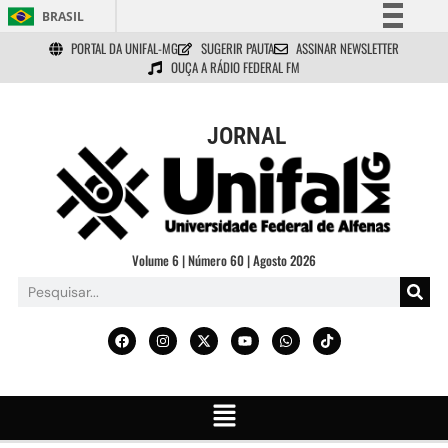
BRASIL
PORTAL DA UNIFAL-MG
SUGERIR PAUTA
ASSINAR NEWSLETTER
Simplifique!
OUÇA A RÁDIO FEDERAL FM
Comunica BR
Participe
JORNAL
Acesso à informação
Legislação
Canais
Volume 6 | Número 60 | Agosto 2026