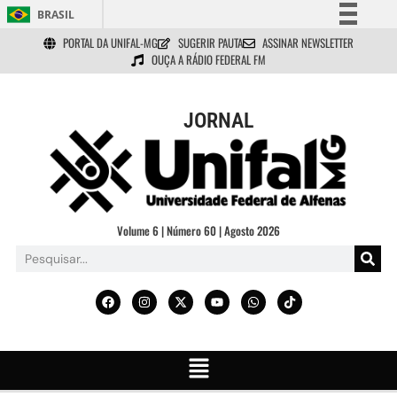
BRASIL
PORTAL DA UNIFAL-MG
SUGERIR PAUTA
ASSINAR NEWSLETTER
Simplifique!
OUÇA A RÁDIO FEDERAL FM
Comunica BR
Participe
JORNAL
Acesso à informação
Legislação
Canais
Volume 6 | Número 60 | Agosto 2026