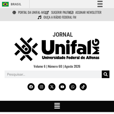
BRASIL
PORTAL DA UNIFAL-MG
SUGERIR PAUTA
ASSINAR NEWSLETTER
Simplifique!
OUÇA A RÁDIO FEDERAL FM
Comunica BR
Participe
JORNAL
Acesso à informação
Legislação
Canais
Volume 6 | Número 60 | Agosto 2026