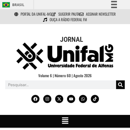
BRASIL
PORTAL DA UNIFAL-MG
SUGERIR PAUTA
ASSINAR NEWSLETTER
Simplifique!
OUÇA A RÁDIO FEDERAL FM
Comunica BR
Participe
JORNAL
Acesso à informação
Legislação
Canais
Volume 6 | Número 60 | Agosto 2026