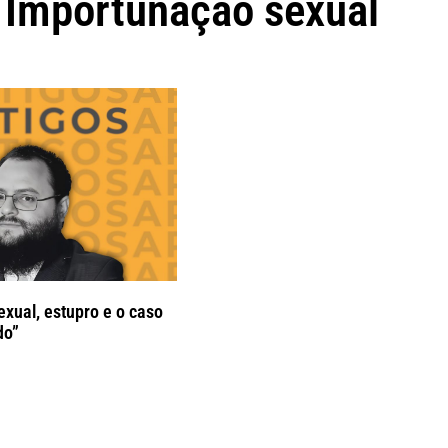
Importunação sexual
xual, estupro e o caso
do”