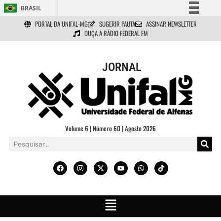
BRASIL
PORTAL DA UNIFAL-MG
SUGERIR PAUTA
ASSINAR NEWSLETTER
Simplifique!
OUÇA A RÁDIO FEDERAL FM
Comunica BR
Participe
JORNAL
Acesso à informação
Legislação
Canais
Volume 6 | Número 60 | Agosto 2026