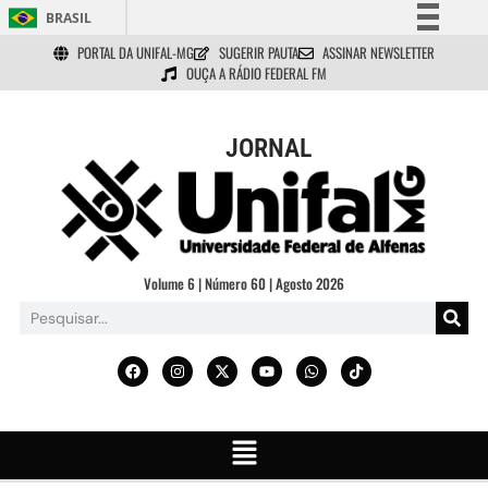
BRASIL
PORTAL DA UNIFAL-MG
SUGERIR PAUTA
ASSINAR NEWSLETTER
Simplifique!
OUÇA A RÁDIO FEDERAL FM
Comunica BR
Participe
JORNAL
Acesso à informação
Legislação
Canais
Volume 6 | Número 60 | Agosto 2026